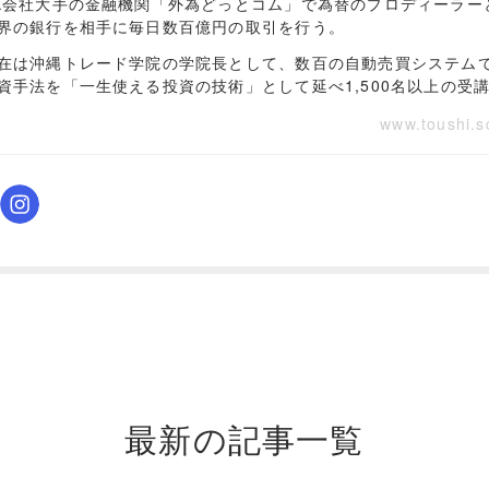
X会社大手の金融機関「外為どっとコム」で為替のプロディーラー
界の銀行を相手に毎日数百億円の取引を行う。
在は沖縄トレード学院の学院長として、数百の自動売買システム
資手法を「一生使える投資の技術」として延べ1,500名以上の受
www.toushi.s
最新の記事一覧