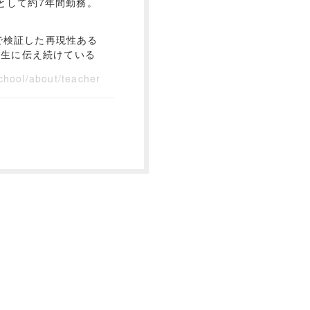
として約7年間勤務。
で検証した再現性ある
講生に伝え続けている
chool/about/teacher