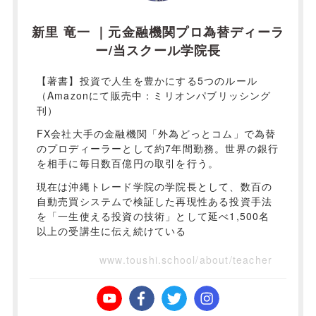
新里 竜一 ｜元金融機関プロ為替ディーラ
ー/当スクール学院長
【著書】投資で人生を豊かにする5つのルール
（Amazonにて販売中：ミリオンパブリッシング
刊）
FX会社大手の金融機関「外為どっとコム」で為替
のプロディーラーとして約7年間勤務。世界の銀行
を相手に毎日数百億円の取引を行う。
現在は沖縄トレード学院の学院長として、数百の
自動売買システムで検証した再現性ある投資手法
を「一生使える投資の技術」として延べ1,500名
以上の受講生に伝え続けている
www.toushi.school/about/teacher