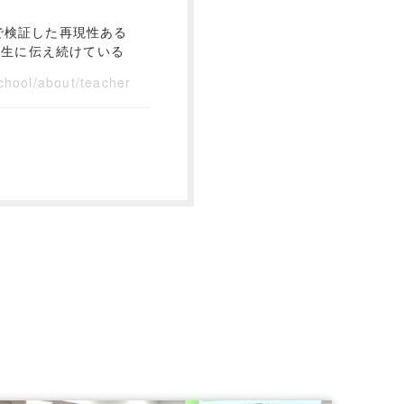
で検証した再現性ある
講生に伝え続けている
chool/about/teacher