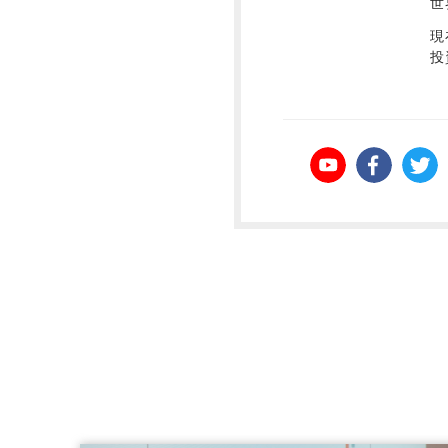
世
現
投