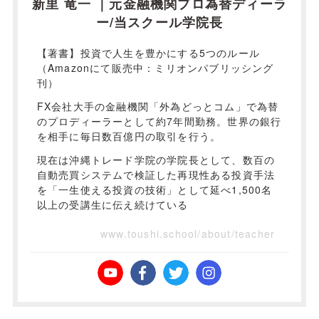
新里 竜一 ｜元金融機関プロ為替ディーラ
ー/当スクール学院長
【著書】投資で人生を豊かにする5つのルール
（Amazonにて販売中：ミリオンパブリッシング
刊）
FX会社大手の金融機関「外為どっとコム」で為替
のプロディーラーとして約7年間勤務。世界の銀行
を相手に毎日数百億円の取引を行う。
現在は沖縄トレード学院の学院長として、数百の
自動売買システムで検証した再現性ある投資手法
を「一生使える投資の技術」として延べ1,500名
以上の受講生に伝え続けている
www.toushi.school/about/teacher