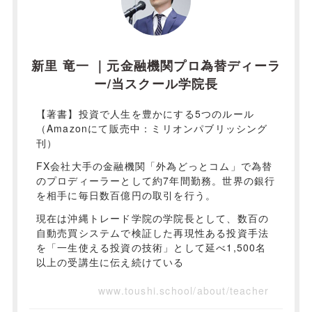
新里 竜一 ｜元金融機関プロ為替ディーラ
ー/当スクール学院長
【著書】投資で人生を豊かにする5つのルール
（Amazonにて販売中：ミリオンパブリッシング
刊）
FX会社大手の金融機関「外為どっとコム」で為替
のプロディーラーとして約7年間勤務。世界の銀行
を相手に毎日数百億円の取引を行う。
現在は沖縄トレード学院の学院長として、数百の
自動売買システムで検証した再現性ある投資手法
を「一生使える投資の技術」として延べ1,500名
以上の受講生に伝え続けている
www.toushi.school/about/teacher