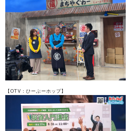
【OTV：ひーぷーホップ】