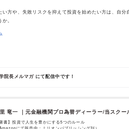
たい方や、失敗リスクを抑えて投資を始めたい方は、自分
うか。
ら
学院長メルマガ
にて配信中です！
里 竜一 ｜元金融機関プロ為替ディーラー/当スクー
著書】投資で人生を豊かにする5つのルール
Amazonにて販売中：ミリオンパブリッシング刊）