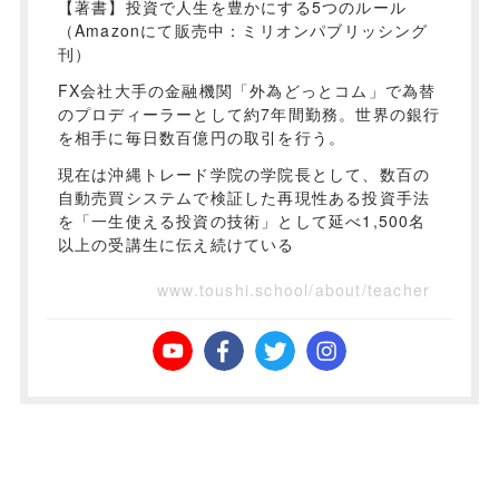
【著書】投資で人生を豊かにする5つのルール
（Amazonにて販売中：ミリオンパブリッシング
刊）
FX会社大手の金融機関「外為どっとコム」で為替
のプロディーラーとして約7年間勤務。世界の銀行
を相手に毎日数百億円の取引を行う。
現在は沖縄トレード学院の学院長として、数百の
自動売買システムで検証した再現性ある投資手法
を「一生使える投資の技術」として延べ1,500名
以上の受講生に伝え続けている
www.toushi.school/about/teacher