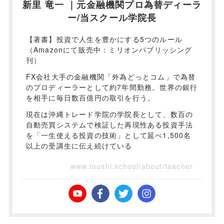
新里 竜一 ｜元金融機関プロ為替ディーラ
ー/当スクール学院長
【著書】投資で人生を豊かにする5つのルール
（Amazonにて販売中：ミリオンパブリッシング
刊）
FX会社大手の金融機関「外為どっとコム」で為替
のプロディーラーとして約7年間勤務。世界の銀行
を相手に毎日数百億円の取引を行う。
現在は沖縄トレード学院の学院長として、数百の
自動売買システムで検証した再現性ある投資手法
を「一生使える投資の技術」として延べ1,500名
以上の受講生に伝え続けている
www.toushi.school/about/teacher