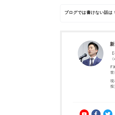
ブログでは書けない話は
新
【
（
F
世
現
投