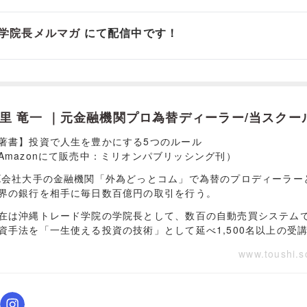
学院長メルマガ
にて配信中です！
里 竜一 ｜元金融機関プロ為替ディーラー/当スクー
著書】投資で人生を豊かにする5つのルール
Amazonにて販売中：ミリオンパブリッシング刊）
X会社大手の金融機関「外為どっとコム」で為替のプロディーラー
界の銀行を相手に毎日数百億円の取引を行う。
在は沖縄トレード学院の学院長として、数百の自動売買システム
資手法を「一生使える投資の技術」として延べ1,500名以上の受
www.toushi.s