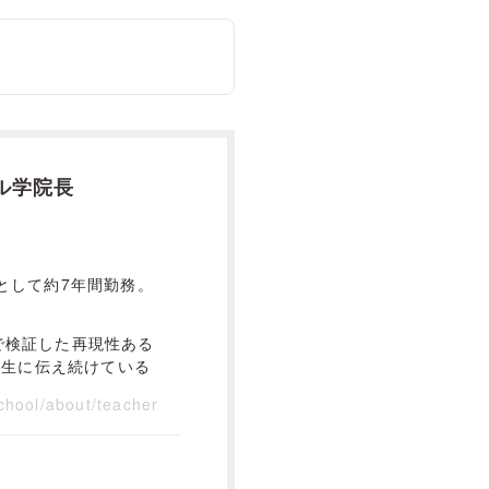
ル学院長
として約7年間勤務。
で検証した再現性ある
講生に伝え続けている
chool/about/teacher