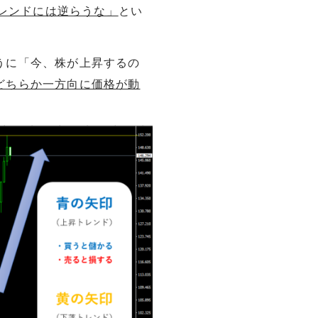
レンドには逆らうな」
とい
うに「今、株が上昇するの
どちらか一方向に価格が動