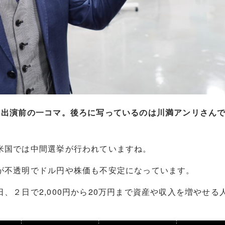
」出演前の一コマ。後ろに写っているのは川満アンリさん
米国では中間選挙が行われていますね。
が不透明でドル円や株価も不安定になっています。
、２日で2,000円から20万円まで資産や収入を増やせ