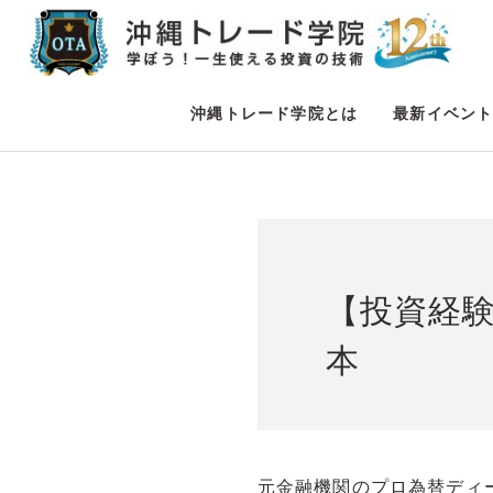
沖縄トレード学院とは
最新イベン
【投資経
本
元金融機関のプロ為替ディ