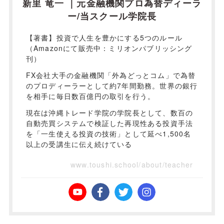
新里 竜一 ｜元金融機関プロ為替ディーラ
ー/当スクール学院長
【著書】投資で人生を豊かにする5つのルール
（Amazonにて販売中：ミリオンパブリッシング
刊）
FX会社大手の金融機関「外為どっとコム」で為替
のプロディーラーとして約7年間勤務。世界の銀行
を相手に毎日数百億円の取引を行う。
現在は沖縄トレード学院の学院長として、数百の
自動売買システムで検証した再現性ある投資手法
を「一生使える投資の技術」として延べ1,500名
以上の受講生に伝え続けている
www.toushi.school/about/teacher