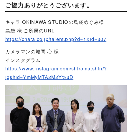
ご協力ありがとうございます。
キャラ OKINAWA STUDIOの島袋めぐみ様
島袋 様 ご所属のURL
https://chara.co.jp/talent.php?d=1&id=307
カメラマンの城間 心 様
インスタグラム
https://www.instagram.com/shiroma.shin/?
igshid=YmMyMTA2M2Y%3D