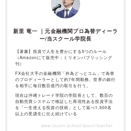
新里 竜一 ｜元金融機関プロ為替ディーラ
ー/当スクール学院長
【著書】投資で人生を豊かにする5つのルール
（Amazonにて販売中：ミリオンパブリッシング
刊）
FX会社大手の金融機関「外為どっとコム」で為替
のプロディーラーとして約7年間勤務。世界の銀行
を相手に毎日数百億円の取引を行う。
現在は沖縄トレード学院の学院長として、数百の
自動売買システムで検証した再現性ある投資手法
を「一生使える投資の技術」として延べ1,500名
以上の受講生に伝え続けている
www.toushi.school/about/teacher