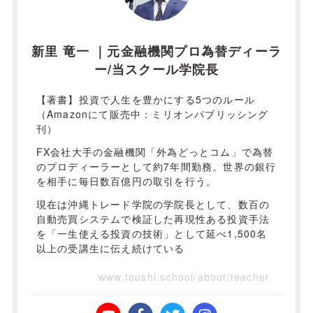
新里 竜一 ｜元金融機関プロ為替ディーラ
ー/当スクール学院長
【著書】投資で人生を豊かにする5つのルール
（Amazonにて販売中：ミリオンパブリッシング
刊）
FX会社大手の金融機関「外為どっとコム」で為替
のプロディーラーとして約7年間勤務。世界の銀行
を相手に毎日数百億円の取引を行う。
現在は沖縄トレード学院の学院長として、数百の
自動売買システムで検証した再現性ある投資手法
を「一生使える投資の技術」として延べ1,500名
以上の受講生に伝え続けている
www.toushi.school/about/teacher