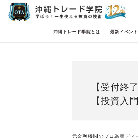
沖縄トレード学院とは
最新イベン
【受付終
【投資入
元金融機関のプロ為替ディ