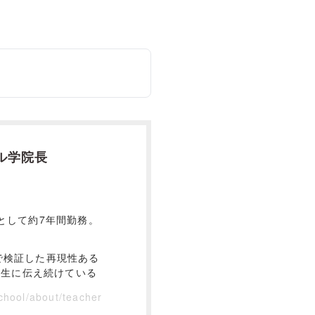
ル学院長
として約7年間勤務。
で検証した再現性ある
講生に伝え続けている
chool/about/teacher