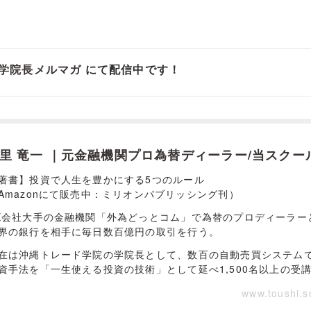
学院長メルマガ
にて配信中です！
里 竜一 ｜元金融機関プロ為替ディーラー/当スクー
著書】投資で人生を豊かにする5つのルール
Amazonにて販売中：ミリオンパブリッシング刊）
X会社大手の金融機関「外為どっとコム」で為替のプロディーラー
界の銀行を相手に毎日数百億円の取引を行う。
在は沖縄トレード学院の学院長として、数百の自動売買システム
資手法を「一生使える投資の技術」として延べ1,500名以上の受
www.toushi.s