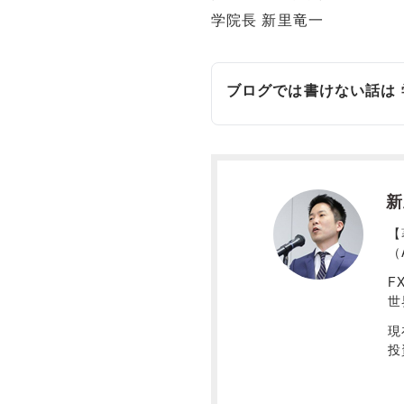
学院長 新里竜一
ブログでは書けない話は
新
【
（
F
世
現
投