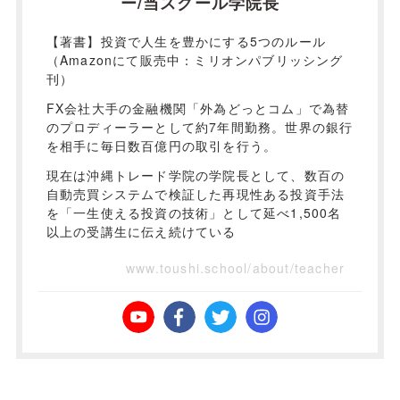
ー/当スクール学院長
【著書】投資で人生を豊かにする5つのルール
（Amazonにて販売中：ミリオンパブリッシング
刊）
FX会社大手の金融機関「外為どっとコム」で為替
のプロディーラーとして約7年間勤務。世界の銀行
を相手に毎日数百億円の取引を行う。
現在は沖縄トレード学院の学院長として、数百の
自動売買システムで検証した再現性ある投資手法
を「一生使える投資の技術」として延べ1,500名
以上の受講生に伝え続けている
www.toushi.school/about/teacher