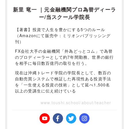
新里 竜一 ｜元金融機関プロ為替ディーラ
ー/当スクール学院長
【著書】投資で人生を豊かにする5つのルール
（Amazonにて販売中：ミリオンパブリッシング
刊）
FX会社大手の金融機関「外為どっとコム」で為替
のプロディーラーとして約7年間勤務。世界の銀行
を相手に毎日数百億円の取引を行う。
現在は沖縄トレード学院の学院長として、数百の
自動売買システムで検証した再現性ある投資手法
を「一生使える投資の技術」として延べ1,500名
以上の受講生に伝え続けている
www.toushi.school/about/teacher