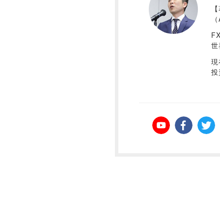
【
（
F
世
現
投