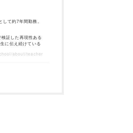
として約7年間勤務。
で検証した再現性ある
講生に伝え続けている
chool/about/teacher