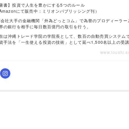
著書】投資で人生を豊かにする5つのルール
Amazonにて販売中：ミリオンパブリッシング刊）
X会社大手の金融機関「外為どっとコム」で為替のプロディーラー
界の銀行を相手に毎日数百億円の取引を行う。
在は沖縄トレード学院の学院長として、数百の自動売買システム
資手法を「一生使える投資の技術」として延べ1,500名以上の受
www.toushi.s