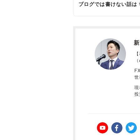
ブログでは書けない話は
新
【
（
F
世
現
投