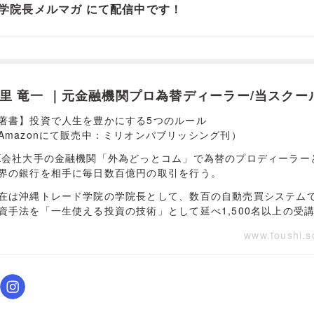
学院長メルマガ
にて配信中です！
里 竜一 ｜元金融機関プロ為替ディーラー/当スクー
著書】投資で人生を豊かにする5つのルール
Amazonにて販売中：ミリオンパブリッシング刊）
X会社大手の金融機関「外為どっとコム」で為替のプロディーラー
界の銀行を相手に毎日数百億円の取引を行う。
在は沖縄トレード学院の学院長として、数百の自動売買システム
資手法を「一生使える投資の技術」として延べ1,500名以上の受
www.toushi.s