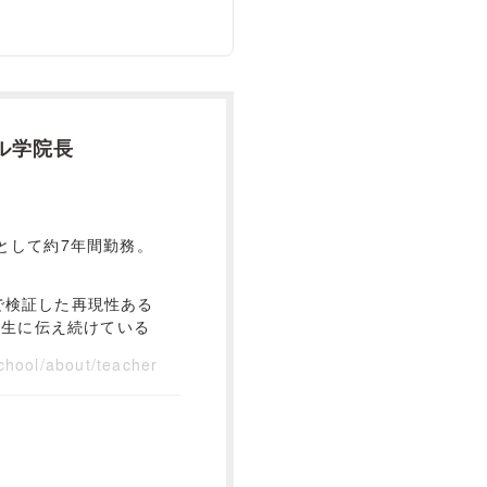
ル学院長
として約7年間勤務。
で検証した再現性ある
講生に伝え続けている
chool/about/teacher