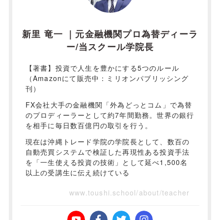
新里 竜一 ｜元金融機関プロ為替ディーラ
ー/当スクール学院長
【著書】投資で人生を豊かにする5つのルール
（Amazonにて販売中：ミリオンパブリッシング
刊）
FX会社大手の金融機関「外為どっとコム」で為替
のプロディーラーとして約7年間勤務。世界の銀行
を相手に毎日数百億円の取引を行う。
現在は沖縄トレード学院の学院長として、数百の
自動売買システムで検証した再現性ある投資手法
を「一生使える投資の技術」として延べ1,500名
以上の受講生に伝え続けている
www.toushi.school/about/teacher