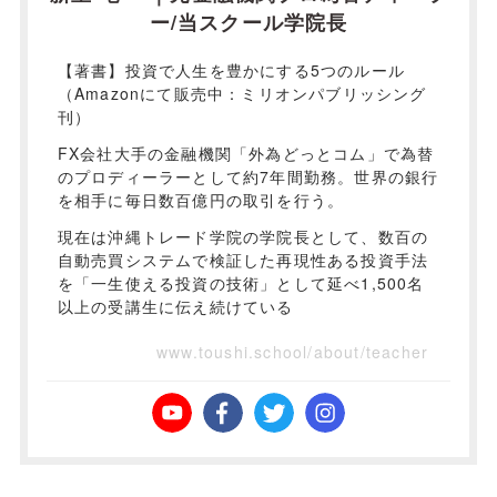
ー/当スクール学院長
【著書】投資で人生を豊かにする5つのルール
（Amazonにて販売中：ミリオンパブリッシング
刊）
FX会社大手の金融機関「外為どっとコム」で為替
のプロディーラーとして約7年間勤務。世界の銀行
を相手に毎日数百億円の取引を行う。
現在は沖縄トレード学院の学院長として、数百の
自動売買システムで検証した再現性ある投資手法
を「一生使える投資の技術」として延べ1,500名
以上の受講生に伝え続けている
www.toushi.school/about/teacher