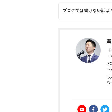
ブログでは書けない話は
新
【
（
F
世
現
投