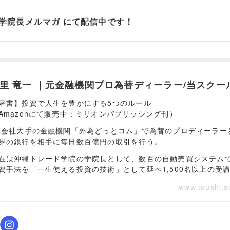
学院長メルマガ
にて配信中です！
里 竜一 ｜元金融機関プロ為替ディーラー/当スクー
著書】投資で人生を豊かにする5つのルール
Amazonにて販売中：ミリオンパブリッシング刊）
X会社大手の金融機関「外為どっとコム」で為替のプロディーラー
界の銀行を相手に毎日数百億円の取引を行う。
在は沖縄トレード学院の学院長として、数百の自動売買システム
資手法を「一生使える投資の技術」として延べ1,500名以上の受
www.toushi.s