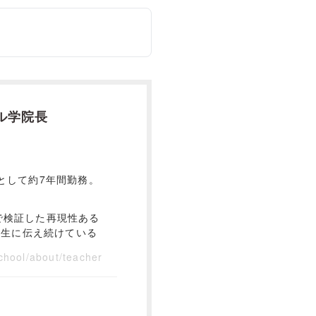
ル学院長
として約7年間勤務。
で検証した再現性ある
講生に伝え続けている
chool/about/teacher