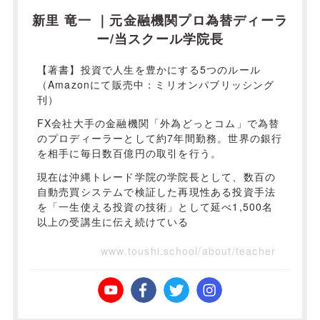
新里 竜一 ｜元金融機関プロ為替ディーラ
ー/当スクール学院長
【著書】投資で人生を豊かにする5つのルール
（Amazonにて販売中：ミリオンパブリッシング
刊）
FX会社大手の金融機関「外為どっとコム」で為替
のプロディーラーとして約7年間勤務。世界の銀行
を相手に毎日数百億円の取引を行う。
現在は沖縄トレード学院の学院長として、数百の
自動売買システムで検証した再現性ある投資手法
を「一生使える投資の技術」として延べ1,500名
以上の受講生に伝え続けている
www.toushi.school/about/teacher