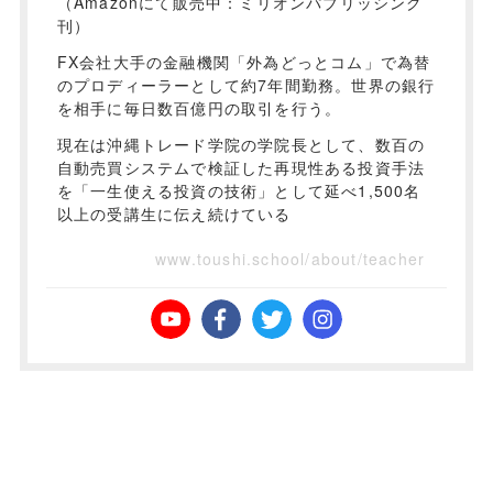
（Amazonにて販売中：ミリオンパブリッシング
刊）
FX会社大手の金融機関「外為どっとコム」で為替
のプロディーラーとして約7年間勤務。世界の銀行
を相手に毎日数百億円の取引を行う。
現在は沖縄トレード学院の学院長として、数百の
自動売買システムで検証した再現性ある投資手法
を「一生使える投資の技術」として延べ1,500名
以上の受講生に伝え続けている
www.toushi.school/about/teacher