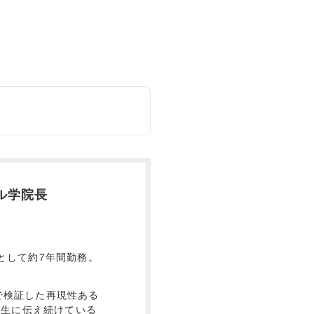
ル学院長
として約7年間勤務。
で検証した再現性ある
講生に伝え続けている