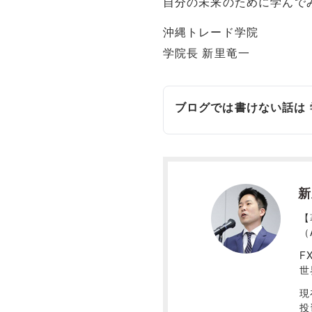
自分の未来のために学んで
沖縄トレード学院
学院長 新里竜一
ブログでは書けない話は
新
【
（
F
世
現
投