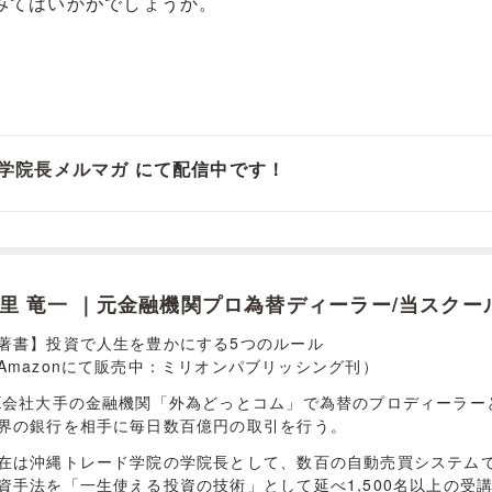
みてはいかがでしょうか。
学院長メルマガ
にて配信中です！
里 竜一 ｜元金融機関プロ為替ディーラー/当スクー
著書】投資で人生を豊かにする5つのルール
Amazonにて販売中：ミリオンパブリッシング刊）
X会社大手の金融機関「外為どっとコム」で為替のプロディーラー
界の銀行を相手に毎日数百億円の取引を行う。
在は沖縄トレード学院の学院長として、数百の自動売買システム
資手法を「一生使える投資の技術」として延べ1,500名以上の受