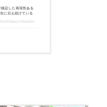
で検証した再現性ある
講生に伝え続けている
chool/about/teacher