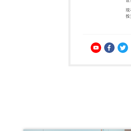
世
現
投