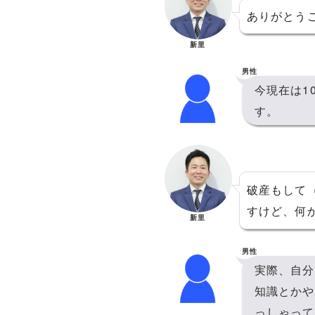
ありがとう
新里
男性
今現在は1
す。
破産もして
すけど、何
新里
男性
実際、自分
知識とかや
っしゃって