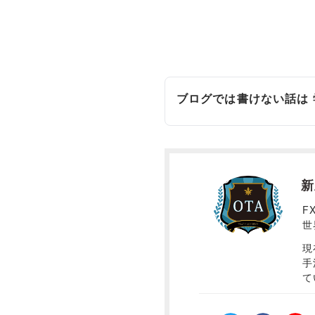
ブログでは書けない話は
新
F
世
現
手
て