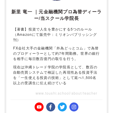
新里 竜一 ｜元金融機関プロ為替ディーラ
ー/当スクール学院長
【著書】投資で人生を豊かにする5つのルール
（Amazonにて販売中：ミリオンパブリッシング
刊）
FX会社大手の金融機関「外為どっとコム」で為替
のプロディーラーとして約7年間勤務。世界の銀行
を相手に毎日数百億円の取引を行う。
現在は沖縄トレード学院の学院長として、数百の
自動売買システムで検証した再現性ある投資手法
を「一生使える投資の技術」として延べ1,500名
以上の受講生に伝え続けている
www.toushi.school/about/teacher