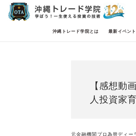
沖縄トレード学院とは
最新イベン
【感想動
人投資家
元金融機関プロ為替ディー