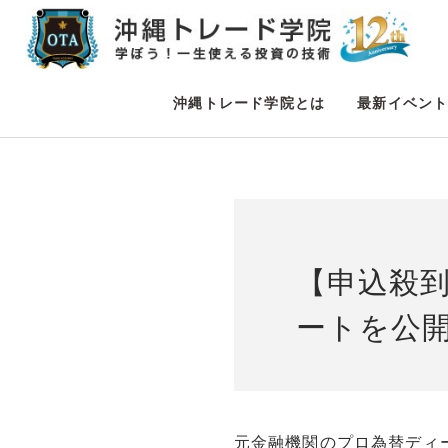
沖縄トレード学院とは
最新イベン
【申込殺
ートを公
元金融機関のプロ為替ディ