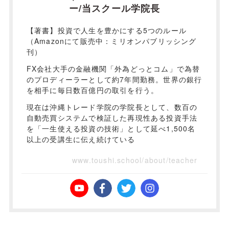
ー/当スクール学院長
【著書】投資で人生を豊かにする5つのルール
（Amazonにて販売中：ミリオンパブリッシング
刊）
FX会社大手の金融機関「外為どっとコム」で為替
のプロディーラーとして約7年間勤務。世界の銀行
を相手に毎日数百億円の取引を行う。
現在は沖縄トレード学院の学院長として、数百の
自動売買システムで検証した再現性ある投資手法
を「一生使える投資の技術」として延べ1,500名
以上の受講生に伝え続けている
www.toushi.school/about/teacher