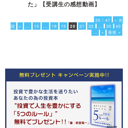
た」【受講生の感想動画】
20 / 47
« 先
頭
«
...
10
...
18
19
20
21
22
...
30
40
...
»
最後 »