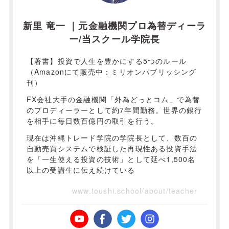
新里 竜一 ｜元金融機関プロ為替ディーラ
ー/当スクール学院長
【著書】投資で人生を豊かにする5つのルール
（Amazonにて販売中：ミリオンパブリッシング
刊）
FX会社大手の金融機関「外為どっとコム」で為替
のプロディーラーとして約7年間勤務。世界の銀行
を相手に毎日数百億円の取引を行う。
現在は沖縄トレード学院の学院長として、数百の
自動売買システムで検証した再現性ある投資手法
を「一生使える投資の技術」として延べ1,500名
以上の受講生に伝え続けている
www.toushi.school/about/teacher