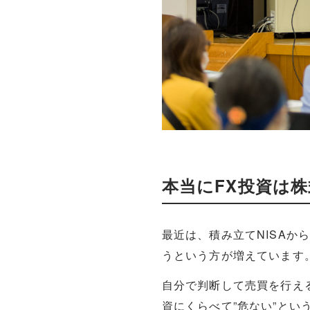
本当にFX投資は
最近は、積み立てNISA
うという方が増えています
自分で判断して売買を行え
資にくらべて”危ない”と