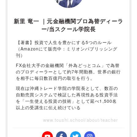
新里 竜一 ｜元金融機関プロ為替ディーラ
ー/当スクール学院長
【著書】投資で人生を豊かにする5つのルール
（Amazonにて販売中：ミリオンパブリッシング
刊）
FX会社大手の金融機関「外為どっとコム」で為替
のプロディーラーとして約7年間勤務。世界の銀行
を相手に毎日数百億円の取引を行う。
現在は沖縄トレード学院の学院長として、数百の
自動売買システムで検証した再現性ある投資手法
を「一生使える投資の技術」として延べ1,500名
以上の受講生に伝え続けている
www.toushi.school/about/teacher