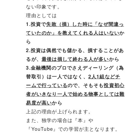
ない印象です。
理由としては
1.投資で
失敗（損）した時に「なぜ間違っ
ていたのか」を教えてくれる人はいない
か
ら
2.投資は偶然でも儲かる、損することがあ
るが、
最後は損して終わる人が多い
から
3.金融機関のプロでさえディーリング（為
替取引）は一人ではなく、
2人1組などチ
ームで行っている
ので、そもそも
投資初心
者がいきなり一人で始める物事としては難
易度が高い
から
上記の理由が上げられます。
また、独学の場合は『本』や
『YouTube』での学習が主となります。